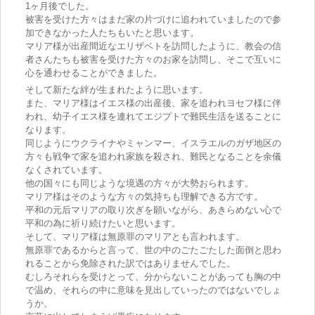
1ヶ月後でした。
被害を受けた方々はまだ家の片づけに追われていましたので参
加できなかった人たちもいたと思います。
マリア様が出産間近なエリザベトを訪問したように、教会の信
者さんたちも被害を受けた方々のお家を訪問し、そこで互いに
心を通わせることができました。
そして新たな絆が生まれたように思います。
また、マリア様はイエス様の出産後、家を追われヨセフ様に伴
われ、幼子イエス様を連れてエジプトで難民生活を送ることに
なります。
同じようにウクライナやミャンマー、イスラエルのガザ地区の
方々も戦争で家を追われ家族を殺され、難民となることを余儀
なくされています。
他の国々にも同じような境遇の方々が大勢おられます。
マリア様はそのような方々の気持ちも理解できる方です。
平和の元后マリアの取り次ぎを願いながら、あきらめない心で
平和の為に祈り続けたいと思います。
そして、マリア様は無原罪のマリアとも言われます。
無原罪であるからと言って、世の中のごたごたした面倒と思わ
れることから免除された訳ではありませんでした。
むしろそれらを受けとって、分からないことがあっても胸の中
で温め、それらの中に意味を見出していったのではないでしょ
うか。