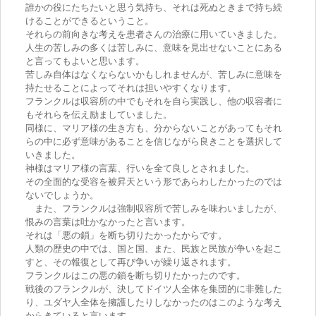
誰かの役にたちたいと思う気持ち、それは死ぬときまで持ち続
けることができるということ。
それらの前向きな考えを患者さんの治療に用いていきました。
人生の苦しみの多くは苦しみに、意味を見出せないことにある
と言ってもよいと思います。
苦しみ自体はなくならないかもしれませんが、苦しみに意味を
持たせることによってそれは担いやすくなります。
フランクルは収容所の中でもそれを自ら実践し、他の収容者に
もそれらを伝え励ましていました。
同様に、マリア様の生き方も、分からないことがあってもそれ
らの中に必ず意味があることを信じながら良きことを選択して
いきました。
神様はマリア様の言葉、行いを全て良しとされました。
その全面的な受容を被昇天という形であらわしたかったのでは
ないでしょうか。
また、フランクルは強制収容所で苦しみを味わいましたが、
恨みの言葉は吐かなかったと言います。
それは「悪の鎖」を断ち切りたかったからです。
人類の歴史の中では、国と国、また、民族と民族が争いを起こ
すと、その報復として再び争いが繰り返されます。
フランクルはこの悪の鎖を断ち切りたかったのです。
戦後のフランクルが、決してドイツ人全体を集団的に非難した
り、ユダヤ人全体を擁護したりしなかったのはこのような考え
からきていると言います。