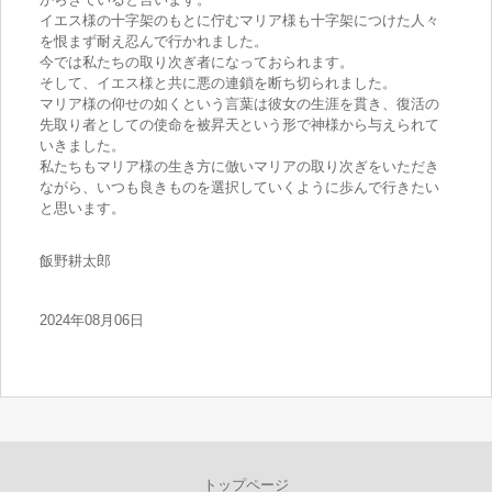
イエス様の十字架のもとに佇むマリア様も十字架につけた人々
を恨まず耐え忍んで行かれました。
今では私たちの取り次ぎ者になっておられます。
そして、イエス様と共に悪の連鎖を断ち切られました。
マリア様の仰せの如くという言葉は彼女の生涯を貫き、復活の
先取り者としての使命を被昇天という形で神様から与えられて
いきました。
私たちもマリア様の生き方に倣いマリアの取り次ぎをいただき
ながら、いつも良きものを選択していくように歩んで行きたい
と思います。
飯野耕太郎
2024年08月06日
トップページ