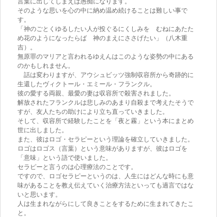
言葉に出してしまえば愚痴になります。
そのような思いを心の中に納め温め続けることは難しい事で
す。
「神のごとくゆるしたい人が投ぐるにくしみを むねにあたた
め花のようになったらば 神のまえにささげたい」（八木重
吉）。
無原罪のマリアと言われるゆえんはこのような姿勢の中にある
のかもしれません。
話は変わりますが、アウシュビッツ強制収容所から奇跡的に
生還したヴィクトール・エミール・フランクル。
彼の愛する両親、最愛の妻は収容所で殺害されました。
解放されたフランクルは悲しみのあまり自殺まで考えたそうで
すが、友人たちの助けにより立ち直っていきました。
そして、収容所で経験したことを「夜と霧」という本にまとめ
世に出しました。
また、彼はロゴ・セラピーという理論を確立していきました。
ロゴはロゴス（言葉）という意味がありますが、彼はロゴを
「意味」という語で使いました。
セラピーと言うのは心理療法のことです。
ですので、ロゴセラピーというのは、人生にはどんな時にも意
味があることを教え伝えていく治療方法といっても過言ではな
いと思います。
人は生まれながらにして良きことをするために生まれてきたこ
と。