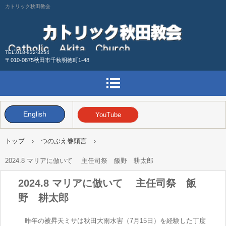
カトリック秋田教会
TEL.018-832-3254
〒010-0875秋田市千秋明徳町1-48
English
YouTube
トップ
›
つのぶえ巻頭言
›
2024.8 マリアに倣いて 主任司祭 飯野 耕太郎
2024.8 マリアに倣いて 主任司祭 飯
野 耕太郎
昨年の被昇天ミサは秋田大雨水害（7月15日）を経験した丁度