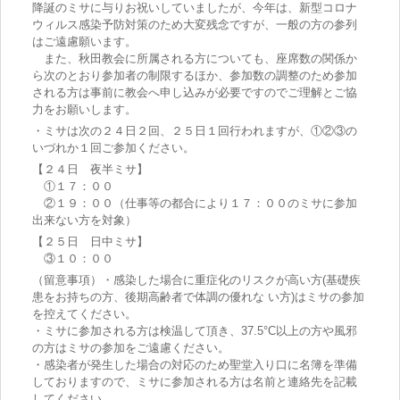
降誕のミサに与りお祝いしていましたが、今年は、新型コロナ
ウィルス感染予防対策のため大変残念ですが、一般の方の参列
はご遠慮願います。
また、秋田教会に所属される方についても、座席数の関係か
ら次のとおり参加者の制限するほか、参加数の調整のため参加
される方は事前に教会へ申し込みが必要ですのでご理解とご協
力をお願いします。
・ミサは次の２４日２回、２５日１回行われますが、①②③の
いづれか１回ご参加ください。
【２４日 夜半ミサ】
①１７：００
②１９：００（仕事等の都合により１７：００のミサに参加
出来ない方を対象）
【２５日 日中ミサ】
③１０：００
（留意事項）・感染した場合に重症化のリスクが高い方(基礎疾
患をお持ちの方、後期高齢者で体調の優れな い方)はミサの参加
を控えてください。
・ミサに参加される方は検温して頂き、37.5°C以上の方や風邪
の方はミサの参加をご遠慮ください。
・感染者が発生した場合の対応のため聖堂入り口に名簿を準備
しておりますので、ミサに参加される方は名前と連絡先を記載
してください。